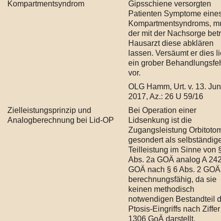
Kompartmentsyndrom
Gipsschiene versorgten
Patienten Symptome eine
Kompartmentsyndroms, m
der mit der Nachsorge bet
Hausarzt diese abklären
lassen. Versäumt er dies li
ein grober Behandlungsfe
vor.
OLG Hamm, Urt. v. 13. Jun
2017, Az.: 26 U 59/16
Zielleistungsprinzip und
Bei Operation einer
Analogberechnung bei Lid-OP
Lidsenkung ist die
Zugangsleistung Orbitoto
gesondert als selbständig
Teilleistung im Sinne von 
Abs. 2a GOÄ analog A 24
GOÄ nach § 6 Abs. 2 GOÄ
berechnungsfähig, da sie
keinen methodisch
notwendigen Bestandteil 
Ptosis-Eingriffs nach Ziffer
1306 GoÄ darstellt.