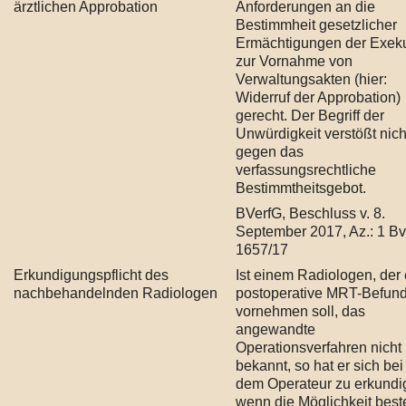
ärztlichen Approbation
Anforderungen an die
Bestimmheit gesetzlicher
Ermächtigungen der Exeku
zur Vornahme von
Verwaltungsakten (hier:
Widerruf der Approbation)
gerecht. Der Begriff der
Unwürdigkeit verstößt nich
gegen das
verfassungsrechtliche
Bestimmtheitsgebot.
BVerfG, Beschluss v. 8.
September 2017, Az.: 1 B
1657/17
Erkundigungspflicht des
Ist einem Radiologen, der
nachbehandelnden Radiologen
postoperative MRT-Befun
vornehmen soll, das
angewandte
Operationsverfahren nicht
bekannt, so hat er sich bei
dem Operateur zu erkundi
wenn die Möglichkeit best