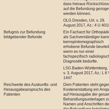
dass hieraus Rückschlüss
auf die Befundung gezog
werden können.
OLG Dresden, Urt. v. 29.
August 2017, Az.: 4 U 401
Befugnis zur Befundung
Ein Facharzt für Orthopädi
bildgebender Befunde
als Sachverständiger kan
kernspintomographisch
erhobene Befunde beurtei
wenn es nur einer
fachspezifisch radiologis
Diagnostik bedurfte.
LSG Baden-Württemberg, 
v. 3. August 2017, Az.: L 6
1447
Reichweite des Auskunfts- und
Dem Patienten steht gege
Herausgabeanspruchs des
Kostenerstattung ein Ansp
Patienten
auf Herausgabe der gesa
Behandlungsunterlagen z
Namen und Anschriften de
der Behandlung beteiligte