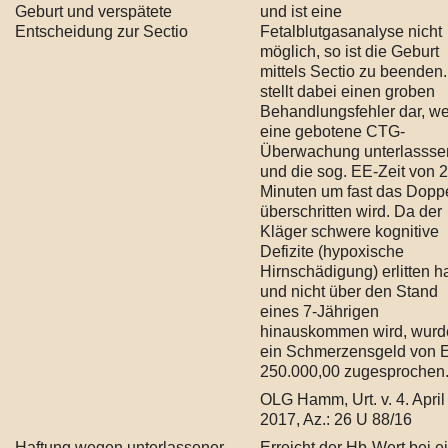
Geburt und verspätete
und ist eine
Entscheidung zur Sectio
Fetalblutgasanalyse nicht
möglich, so ist die Geburt
mittels Sectio zu beenden
stellt dabei einen groben
Behandlungsfehler dar, w
eine gebotene CTG-
Überwachung unterlassse
und die sog. EE-Zeit von 
Minuten um fast das Dopp
überschritten wird. Da der
Kläger schwere kognitive
Defizite (hypoxische
Hirnschädigung) erlitten h
und nicht über den Stand
eines 7-Jährigen
hinauskommen wird, wurd
ein Schmerzensgeld von
250.000,00 zugesprochen
OLG Hamm, Urt. v. 4. April
2017, Az.: 26 U 88/16
Haftung wegen unterlassener
Erreicht der Hb-Wert bei e