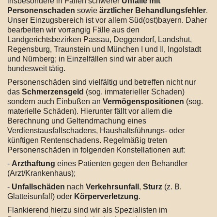
insbesondere in Fällen schwerer
Unfälle mit
Personenschaden
sowie
ärztlicher Behandlungsfehler
.
Unser Einzugsbereich ist vor allem Süd(ost)bayern. Daher
bearbeiten wir vorrangig Fälle aus den
Landgerichtsbezirken Passau, Deggendorf, Landshut,
Regensburg, Traunstein und München I und II, Ingolstadt
und Nürnberg; in Einzelfällen sind wir aber auch
bundesweit tätig.
Personenschäden sind vielfältig und betreffen nicht nur
das
Schmerzensgeld
(sog. immaterieller Schaden)
sondern auch Einbußen an
Vermögenspositionen
(sog.
materielle Schäden). Hierunter fällt vor allem die
Berechnung und Geltendmachung eines
Verdienstausfallschadens, Haushaltsführungs- oder
künftigen Rentenschadens. Regelmäßig treten
Personenschäden in folgenden Konstellationen auf:
-
Arzthaftung
eines Patienten gegen den Behandler
(Arzt/Krankenhaus);
-
Unfallschäden
nach
Verkehrsunfall
,
Sturz
(z. B.
Glatteisunfall) oder
Körperverletzung
.
Flankierend hierzu sind wir als Spezialisten im