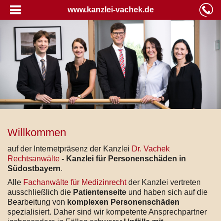
www.kanzlei-vachek.de
Willkommen
auf der Internetpräsenz der Kanzlei
Dr. Vachek
Rechtsanwälte
- Kanzlei für Personenschäden in
Südost
bayern
.
Alle
Fachanwälte für Medizinrecht
der Kanzlei vertreten
ausschließlich die
Patientenseite
und haben sich auf die
Bearbeitung von
komplexen Personenschäden
spezialisiert. Daher sind wir kompetente Ansprechpartner